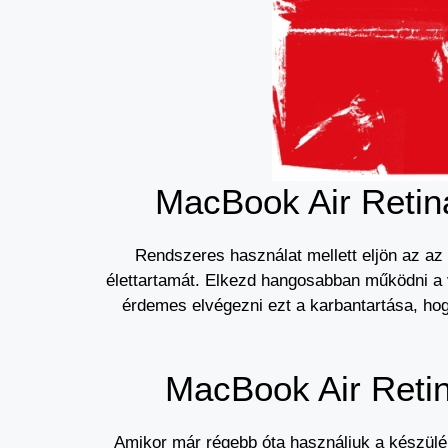
MacBook Air Retina
Rendszeres használat mellett eljön az az
élettartamát. Elkezd hangosabban működni a v
érdemes elvégezni ezt a karbantartása, ho
MacBook Air Retin
Amikor már régebb óta használjuk a készül