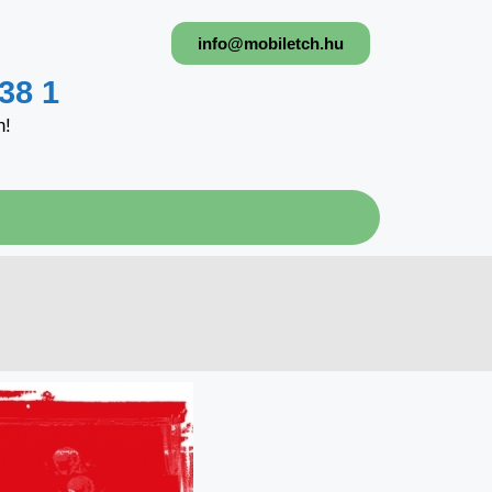
info@mobiletch.hu
38 1
n!