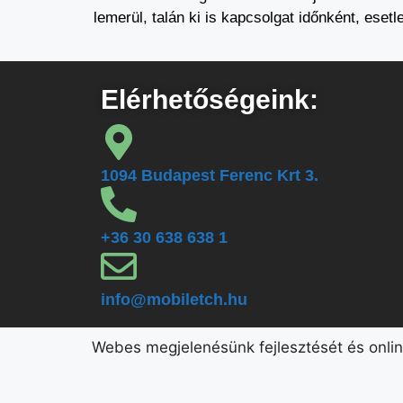
lemerül, talán ki is kapcsolgat időnként, eset
Elérhetőségeink:
1094 Budapest Ferenc Krt 3.
+36 30 638 638 1
info@mobiletch.hu
Webes megjelenésünk fejlesztését és onli