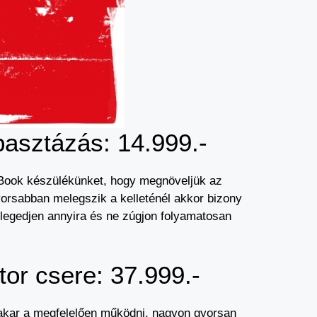
pasztázás: 14.999.-
acBook készülékünket, hogy megnöveljük az
yorsabban melegszik a kelleténél akkor bizony
legedjen annyira és ne zúgjon folyamatosan
or csere: 37.999.-
akar a megfelelően működni, nagyon gyorsan