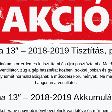
 13″ – 2018-2019 Tisztítás, 
 idő amikor érdemes kitisztíttatni és újra pasztáztatni a M
entillátor, zúg a gép használat közben, sokkal jobban és g
gy ismét normalizálódjanak a működési körülmények. Ne me
hangosan a ventillátor.
a 13″ – 2018-2019 Akkumulát
éket, vagy nagyobb igénybevételnek van kitéve és már nem 