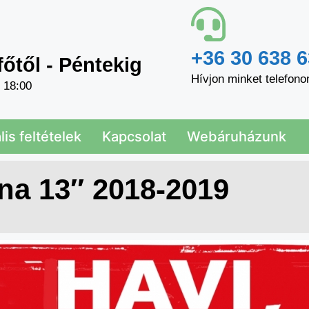
+36 30 638 6
főtől - Péntekig
Hívjon minket telefono
- 18:00
is feltételek
Kapcsolat
Webáruházunk
na 13″ 2018-2019