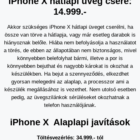
iPhone X hátlapi üveg csere:
14.999.-
Akkor szükséges iPhone X hátlapi üveget cserélni, ha
össze van törve a hátlapja, vagy már esetleg darabok is
hiányoznak belőle. Hiába nem befolyásolja a használatot
a törés, de ebben az állapotában nem biztonságos, mivel
könnyebben belefolyhat bármi, illetve a por is
könnyebben bejuthat és nagyobb károkat is okozhat a
készülékben. Ha bejut a szennyeződés, elkezdhet
gyorsan melegedni az alaplap, a processzor ami a
készülék megállásához is vezethet. Nem utolsó esetben
pedig, az üvegszilánkok sérüléseket okozhatnak a
telefon használójának.
iPhone X Alaplapi javítások
Töltésvezérlés: 34.999.- t
ól