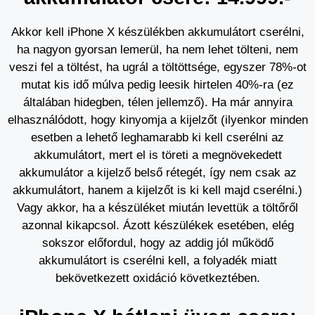
Akkor kell iPhone X készülékben akkumulátort cserélni,
ha nagyon gyorsan lemerül, ha nem lehet tölteni, nem
veszi fel a töltést, ha ugrál a töltöttsége, egyszer 78%-ot
mutat kis idő múlva pedig leesik hirtelen 40%-ra (ez
általában hidegben, télen jellemző). Ha már annyira
elhasználódott, hogy kinyomja a kijelzőt (ilyenkor minden
esetben a lehető leghamarabb ki kell cserélni az
akkumulátort, mert el is töreti a megnövekedett
akkumulátor a kijelző belső rétegét, így nem csak az
akkumulátort, hanem a kijelzőt is ki kell majd cserélni.)
Vagy akkor, ha a készüléket miután levettük a töltőről
azonnal kikapcsol. Ázott készülékek esetében, elég
sokszor előfordul, hogy az addig jól működő
akkumulátort is cserélni kell, a folyadék miatt
bekövetkezett oxidáció következtében.