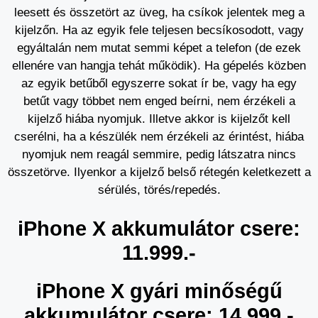
leesett és összetört az üveg, ha csíkok jelentek meg a
kijelzőn. Ha az egyik fele teljesen becsíkosodott, vagy
egyáltalán nem mutat semmi képet a telefon (de ezek
ellenére van hangja tehát működik). Ha gépelés közben
az egyik betűből egyszerre sokat ír be, vagy ha egy
betűt vagy többet nem enged beírni, nem érzékeli a
kijelző hiába nyomjuk. Illetve akkor is kijelzőt kell
cserélni, ha a készülék nem érzékeli az érintést, hiába
nyomjuk nem reagál semmire, pedig látszatra nincs
összetörve. Ilyenkor a kijelző belső rétegén keletkezett a
sérülés, törés/repedés.
iPhone X akkumulátor csere:
11.999.-
iPhone X gyári minőségű
akkumulátor csere: 14.999.-