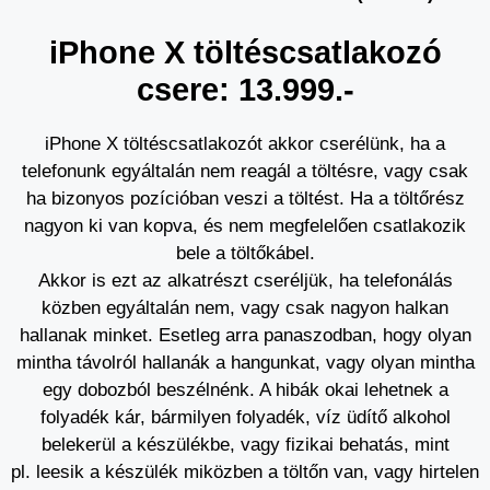
iPhone X töltéscsatlakozó
csere: 13.999.-
iPhone X töltéscsatlakozót akkor cserélünk, ha a
telefonunk egyáltalán nem reagál a töltésre, vagy csak
ha bizonyos pozícióban veszi a töltést. Ha a töltőrész
nagyon ki van kopva, és nem megfelelően csatlakozik
bele a töltőkábel.
Akkor is ezt az alkatrészt cseréljük, ha telefonálás
közben egyáltalán nem, vagy csak nagyon halkan
hallanak minket. Esetleg arra panaszodban, hogy olyan
mintha távolról hallanák a hangunkat, vagy olyan mintha
egy dobozból beszélnénk. A hibák okai lehetnek a
folyadék kár, bármilyen folyadék, víz üdítő alkohol
belekerül a készülékbe, vagy fizikai behatás, mint
pl. leesik a készülék miközben a töltőn van, vagy hirtelen