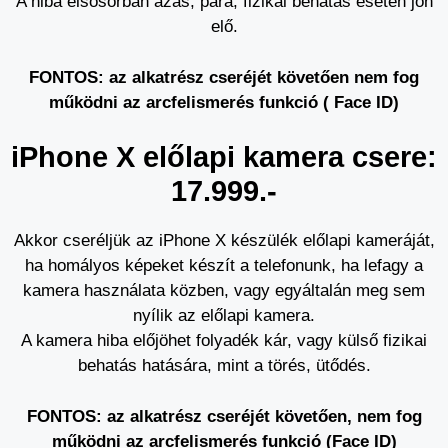
A hiba elsősorban ázás, pára, fizikai behatás esetén jön
elő.
FONTOS: az alkatrész cseréjét követően nem fog
működni az arcfelismerés funkció ( Face ID)
iPhone X előlapi kamera csere:
17.999.-
Akkor cseréljük az iPhone X készülék előlapi kameráját,
ha homályos képeket készít a telefonunk, ha lefagy a
kamera használata közben, vagy egyáltalán meg sem
nyílik az előlapi kamera.
A kamera hiba előjöhet folyadék kár, vagy külső fizikai
behatás hatására, mint a törés, ütődés.
FONTOS: az alkatrész cseréjét követően, nem fog
működni az arcfelismerés funkció (Face ID)