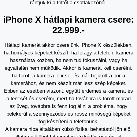
rántjuk ki a töltőt a csatlakozóból.
iPhone X hátlapi kamera csere:
22.999.-
Hátlapi kamerát akkor cserélünk iPhone X készülékben,
ha homályos képeket készít, ha lefagy a telefon. kamera
használata közben, ha nem tud fókuszálni, vagy ha
egyáltalán nem működik. Akkor is kamerát kell cserélni,
ha törött a kamera lencse, és már bejutott a por a
kamerához, és nem készít már lesz szép képeket.
Ebben az esetben viszont, együtt érdemes a kamerát és
a lencsét és cserélni, mert ha továbbra is törött marad
az üveg, továbbra is fenn fog állni a probléma, hogy
belekerül a szennyeződés és rossz minőségű képeket
fog készíteni a telefonunk.
A kamera hiba általában külső fizikai behatástól jön elő,
illetve előjöhet folyamatos rázkódás esetén, pl