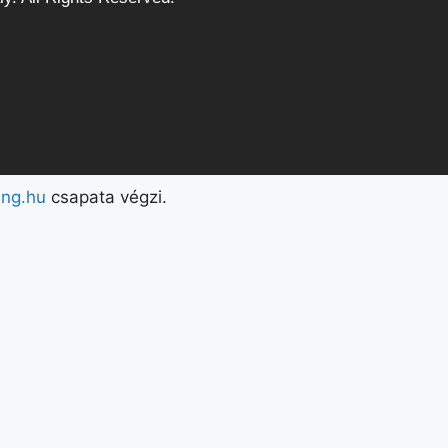
ing.hu
csapata végzi.