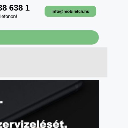
38 638 1
info@mobiletch.hu
lefonon!