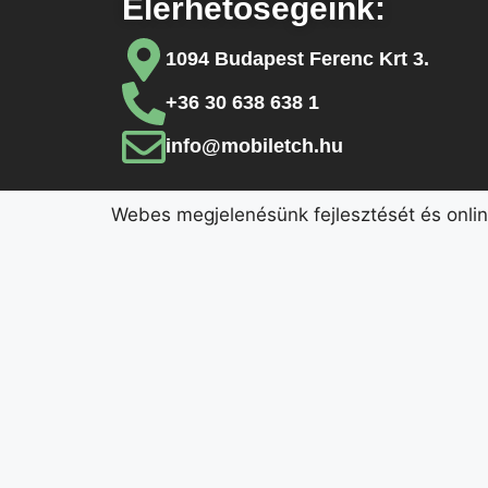
Elérhetőségeink:
1094 Budapest Ferenc Krt 3.
+36 30 638 638 1
info@mobiletch.hu
Webes megjelenésünk fejlesztését és onli