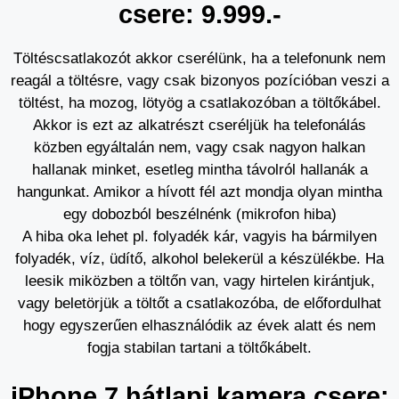
csere: 9.999.-
Töltéscsatlakozót akkor cserélünk, ha a telefonunk nem
reagál a töltésre, vagy csak bizonyos pozícióban veszi a
töltést, ha mozog, lötyög a csatlakozóban a töltőkábel.
Akkor is ezt az alkatrészt cseréljük ha telefonálás
közben egyáltalán nem, vagy csak nagyon halkan
hallanak minket, esetleg mintha távolról hallanák a
hangunkat. Amikor a hívott fél azt mondja olyan mintha
egy dobozból beszélnénk (mikrofon hiba)
A hiba oka lehet pl. folyadék kár, vagyis ha bármilyen
folyadék, víz, üdítő, alkohol belekerül a készülékbe. Ha
leesik miközben a töltőn van, vagy hirtelen kirántjuk,
vagy beletörjük a töltőt a csatlakozóba, de előfordulhat
hogy egyszerűen elhasználódik az évek alatt és nem
fogja stabilan tartani a töltőkábelt.
iPhone 7 hátlapi kamera csere: