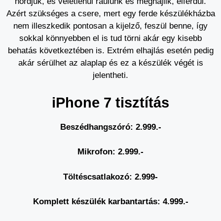
hordjuk, és véletlenül ráülünk és meghajlik, elferdül.
Azért szükséges a csere, mert egy ferde készülékházba
nem illeszkedik pontosan a kijelző, feszül benne, így
sokkal könnyebben el is tud törni akár egy kisebb
behatás következtében is. Extrém elhajlás esetén pedig
akár sérülhet az alaplap és ez a készülék végét is
jelentheti.
iPhone 7 tisztítás
Beszédhangszóró: 2.999.-
Mikrofon: 2.999.-
Töltéscsatlakozó: 2.999-
Komplett készülék karbantartás: 4.999.-