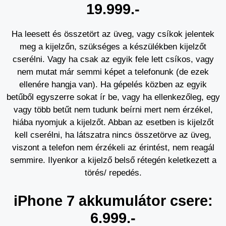
19.999.-
Ha leesett és összetört az üveg, vagy csíkok jelentek
meg a kijelzőn, szükséges a készülékben kijelzőt
cserélni. Vagy ha csak az egyik fele lett csíkos, vagy
nem mutat már semmi képet a telefonunk (de ezek
ellenére hangja van). Ha gépelés közben az egyik
betűből egyszerre sokat ír be, vagy ha ellenkezőleg, egy
vagy több betűt nem tudunk beírni mert nem érzékel,
hiába nyomjuk a kijelzőt. Abban az esetben is kijelzőt
kell cserélni, ha látszatra nincs összetörve az üveg,
viszont a telefon nem érzékeli az érintést, nem reagál
semmire. Ilyenkor a kijelző belső rétegén keletkezett a
törés/ repedés.
iPhone 7 akkumulátor csere:
6.999.-