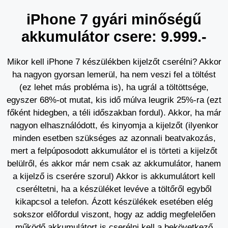
iPhone 7 gyári minőségű
akkumulátor csere: 9.999.-
Mikor kell iPhone 7 készülékben kijelzőt cserélni? Akkor
ha nagyon gyorsan lemerül, ha nem veszi fel a töltést
(ez lehet más probléma is), ha ugrál a töltöttsége,
egyszer 68%-ot mutat, kis idő múlva leugrik 25%-ra (ezt
főként hidegben, a téli időszakban fordul). Akkor, ha már
nagyon elhasználódott, és kinyomja a kijelzőt (ilyenkor
minden esetben szükséges az azonnali beatvakozás,
mert a felpúposodott akkumulátor el is törteti a kijelzőt
belülről, és akkor már nem csak az akkumulátor, hanem
a kijelző is cserére szorul) Akkor is akkumulátort kell
cseréltetni, ha a készüléket levéve a töltőről egyből
kikapcsol a telefon. Ázott készülékek esetében elég
sokszor előfordul viszont, hogy az addig megfelelően
működő akkumulátort is cserélni kell a bekövetkező