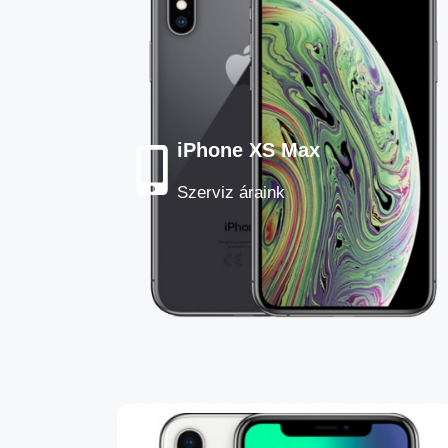
iPhone XS Max
Szerviz áraink