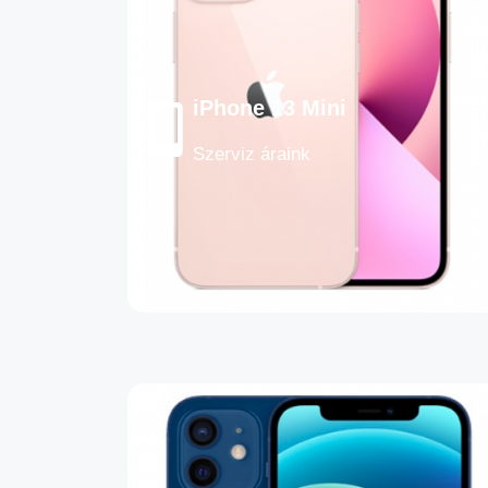
iPhone 13 Mini
Szerviz áraink