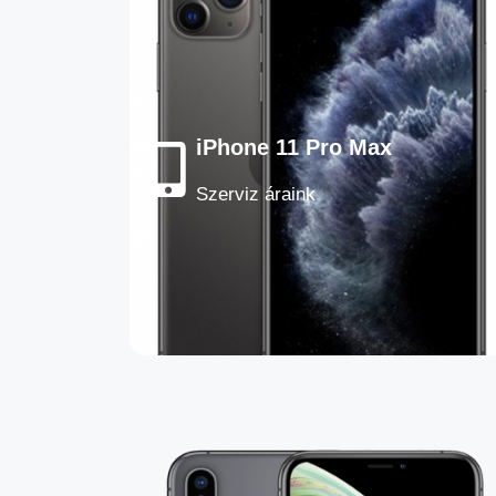
iPhone 11 Pro Max
Szerviz áraink