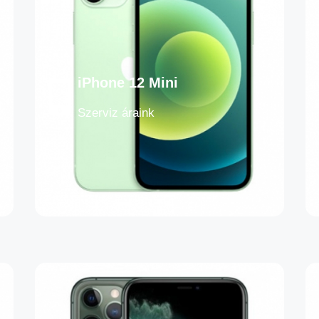
iPhone 12 Mini
Szerviz áraink