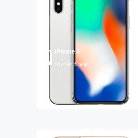
iPhone X
Szerviz áraink