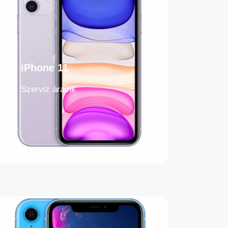
iPhone 11
Szerviz áraink