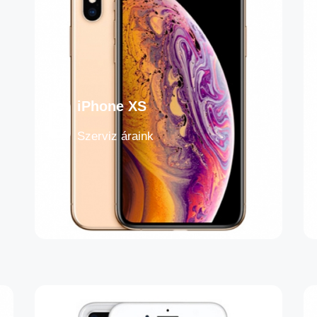
iPhone XS
Szerviz áraink