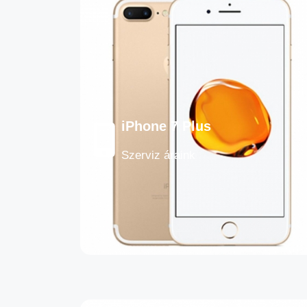
iPhone 7 Plus
Szerviz áraink