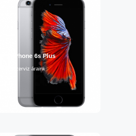
iPhone 6s Plus
Szerviz áraink