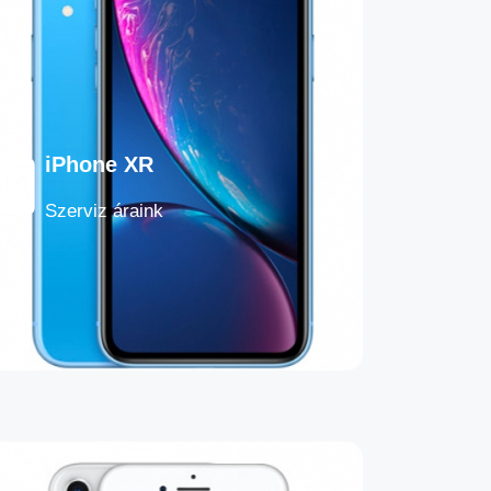
iPhone XR
Szerviz áraink