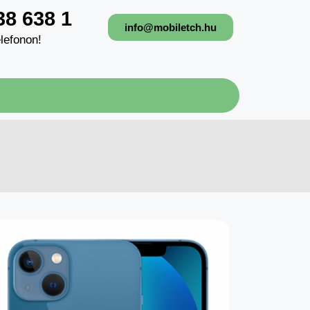
38 638 1
info@mobiletch.hu
lefonon!