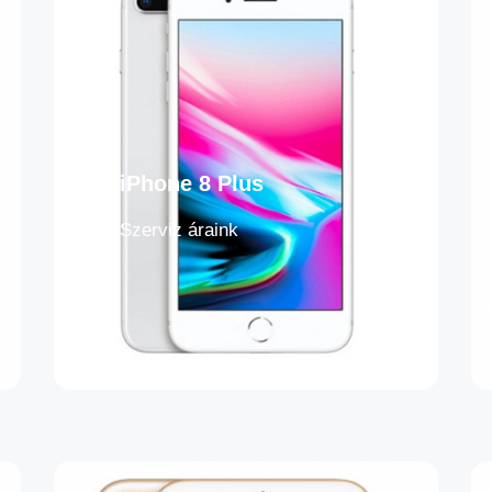
iPhone 8 Plus
Szerviz áraink