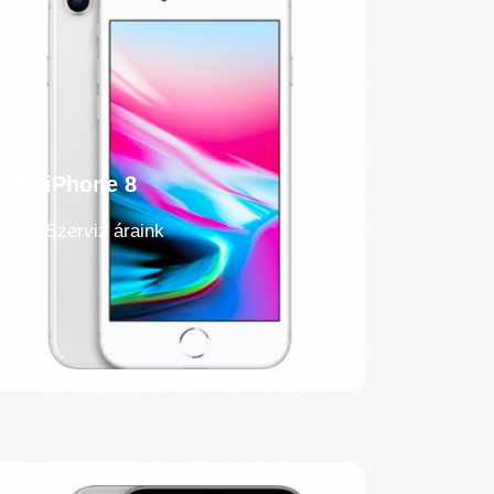
iPhone 8
Szerviz áraink