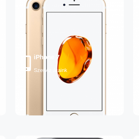
iPhone 7
Szerviz áraink