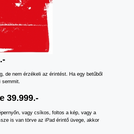
.-
g, de nem érzékeli az érintést. Ha egy betűből
i semmit.
e 39.999.-
pernyőn, vagy csíkos, foltos a kép, vagy a
sze is van törve az iPad érintő üvege, akkor