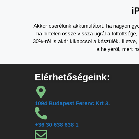
i
Akkor cserélünk akkumulátort, ha nagyon gyor
ha hirtelen össze vissza ugrál a töltöttsége
30%-ról is akár kikapcsol a készülék. Illetve,
a helyéről, mert ha
Elérhetőségeink:
1094 Budapest Ferenc Krt 3.
+36 30 638 638 1