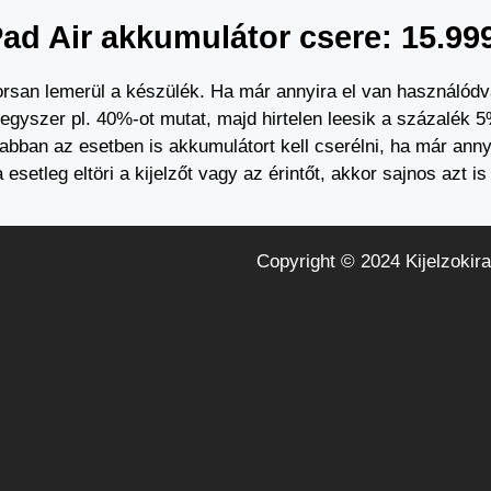
Pad Air akkumulátor csere: 15.999
san lemerül a készülék. Ha már annyira el van használódva,
, egyszer pl. 40%-ot mutat, majd hirtelen leesik a százalék 5
 abban az esetben is akkumulátort kell cserélni, ha már anny
 esetleg eltöri a kijelzőt vagy az érintőt, akkor sajnos azt is
Copyright © 2024 Kijelzokira