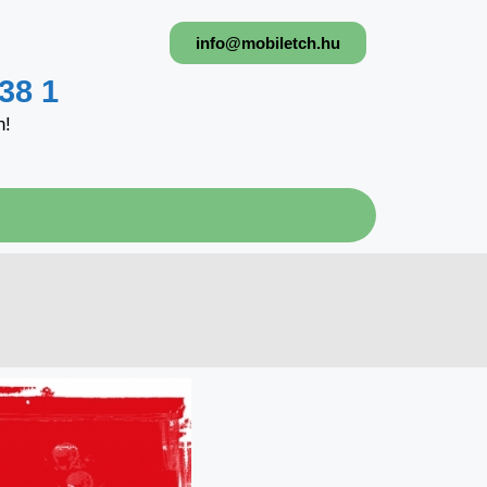
info@mobiletch.hu
38 1
n!