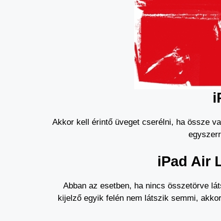
i
Akkor kell érintő üveget cserélni, ha össze v
egyszerr
iPad Air 
Abban az esetben, ha nincs összetörve lát
kijelző egyik felén nem látszik semmi, akko