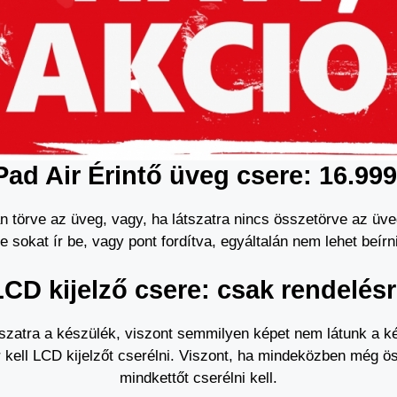
Pad Air Érintő üveg csere: 16.999
an törve az üveg, vagy, ha látszatra nincs összetörve az üve
e sokat ír be, vagy pont fordítva, egyáltalán nem lehet beírn
LCD kijelző csere: csak rendelésr
szatra a készülék, viszont semmilyen képet nem látunk a ké
r kell LCD kijelzőt cserélni. Viszont, ha mindeközben még ös
mindkettőt cserélni kell.