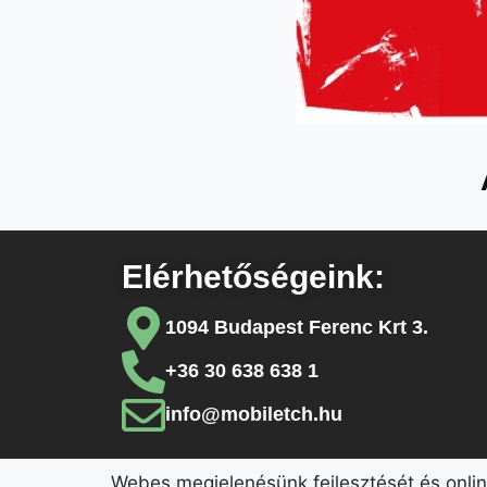
Elérhetőségeink:
1094 Budapest Ferenc Krt 3.
+36 30 638 638 1
info@mobiletch.hu
Webes megjelenésünk fejlesztését és onli