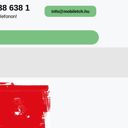
38 638 1
info@mobiletch.hu
lefonon!