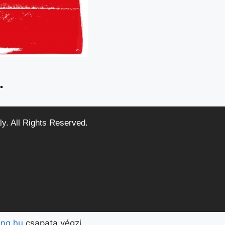
.
ly. All Rights Reserved.
ing.hu
csapata végzi.