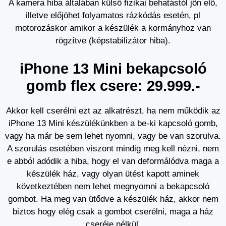
A kamera hiba általában külső fizikai behatástól jön elő,
illetve előjöhet folyamatos rázkódás esetén, pl
motorozáskor amikor a készülék a kormányhoz van
rögzítve (képstabilizátor hiba).
iPhone 13 Mini bekapcsoló
gomb flex csere: 29.999.-
Akkor kell cserélni ezt az alkatrészt, ha nem működik az
iPhone 13 Mini készülékünkben a be-ki kapcsoló gomb,
vagy ha már be sem lehet nyomni, vagy be van szorulva.
A szorulás esetében viszont mindig meg kell nézni, nem
e abból adódik a hiba, hogy el van deformálódva maga a
készülék ház, vagy olyan ütést kapott aminek
következtében nem lehet megnyomni a bekapcsoló
gombot. Ha meg van ütődve a készülék ház, akkor nem
biztos hogy elég csak a gombot cserélni, maga a ház
cseréje nélkül.