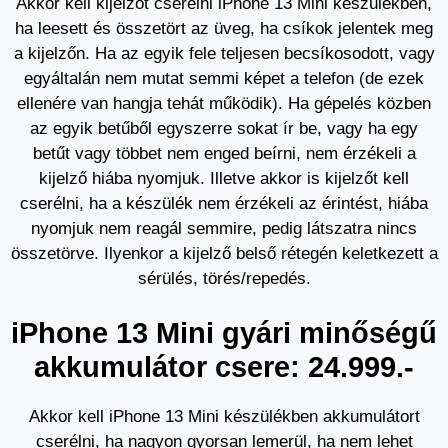
Akkor kell kijelzőt cserélni iPhone 13 Mini készülékben,
ha leesett és összetört az üveg, ha csíkok jelentek meg
a kijelzőn. Ha az egyik fele teljesen becsíkosodott, vagy
egyáltalán nem mutat semmi képet a telefon (de ezek
ellenére van hangja tehát működik). Ha gépelés közben
az egyik betűből egyszerre sokat ír be, vagy ha egy
betűt vagy többet nem enged beírni, nem érzékeli a
kijelző hiába nyomjuk. Illetve akkor is kijelzőt kell
cserélni, ha a készülék nem érzékeli az érintést, hiába
nyomjuk nem reagál semmire, pedig látszatra nincs
összetörve. Ilyenkor a kijelző belső rétegén keletkezett a
sérülés, törés/repedés.
iPhone 13 Mini gyári minőségű
akkumulátor csere: 24.999.-
Akkor kell iPhone 13 Mini készülékben akkumulátort
cserélni, ha nagyon gyorsan lemerül, ha nem lehet