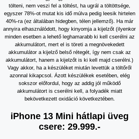
tölteni, nem veszi fel a töltést, ha ugrál a töltöttsége,
egyszer 78%-ot mutat kis idő múlva pedig leesik hirtelen
40%-ra (ez általában hidegben, télen jellemző). Ha már
annyira elhasználódott, hogy kinyomja a kijelzőt (ilyenkor
minden esetben a lehető leghamarabb ki kell cserélni az
akkumulátort, mert el is töreti a megnövekedett
akkumulátor a kijelző belső rétegét, így nem csak az
akkumulátort, hanem a kijelzőt is ki kell majd cserélni.)
Vagy akkor, ha a készüléket miután levettük a töltőről
azonnal kikapcsol. Ázott készülékek esetében, elég
sokszor előfordul, hogy az addig jól működő
akkumulátort is cserélni kell, a folyadék miatt
bekövetkezett oxidáció következtében.
iPhone 13 Mini hátlapi üveg
csere: 29.999.-