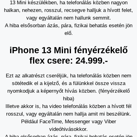
13 Mini készülékben, ha telefonálás közben nagyon
halkan, nehezen, rosszul, recsegve halljuk a hívott felet,
vagy egyáltalán nem hallunk semmit.
A hiba elsősorban ázás, pára, fizikai behatás esetén jön
elő.
iPhone 13 Mini fényérzékelő
flex csere: 24.999.-
Ezt az alkatrészt cseréljük, ha telefonálás közben nem
sötétedik el a kijelző, és a fülünkkel össze vissza
nyomkodjuk a képernyőt hívás közben. (fényérzékelő
hiba)
Illetve akkor is, ha video telefonálás közben a hívott fél
rosszul, vagy egyáltalán nem hallja amit mi beszélünk.
Például FaceTime, Messenger vagy Viber
videóhivásokkor.
A hiba elsősorban ázás, pára, fizikai behatás esetén jön