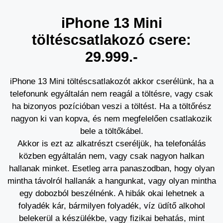
iPhone 13 Mini
töltéscsatlakozó csere:
29.999.-
iPhone 13 Mini töltéscsatlakozót akkor cserélünk, ha a
telefonunk egyáltalán nem reagál a töltésre, vagy csak
ha bizonyos pozícióban veszi a töltést. Ha a töltőrész
nagyon ki van kopva, és nem megfelelően csatlakozik
bele a töltőkábel.
Akkor is ezt az alkatrészt cseréljük, ha telefonálás
közben egyáltalán nem, vagy csak nagyon halkan
hallanak minket. Esetleg arra panaszodban, hogy olyan
mintha távolról hallanák a hangunkat, vagy olyan mintha
egy dobozból beszélnénk. A hibák okai lehetnek a
folyadék kár, bármilyen folyadék, víz üdítő alkohol
belekerül a készülékbe, vagy fizikai behatás, mint