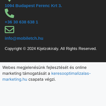
1094 Budapest Ferenc Krt 3.
+36 30 638 638 1
info@mobiletch.hu
Copyright © 2024 Kijelzokiraly. All Rights Reserved.
Webes megjelenésünk fejlesztését és online
marketing támogatását a
keresooptimalizalas-
marketing.hu
csapata végzi.