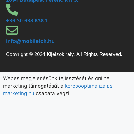
1094 Budapest Ferenc Krt 3.
+36 30 638 638 1
info@mobiletch.hu
Copyright © 2024 Kijelzokiraly. All Rights Reserved.
Webes megjelenésünk fejlesztését és online
marketing támogatását a
keresooptimalizalas-
marketing.hu
csapata végzi.