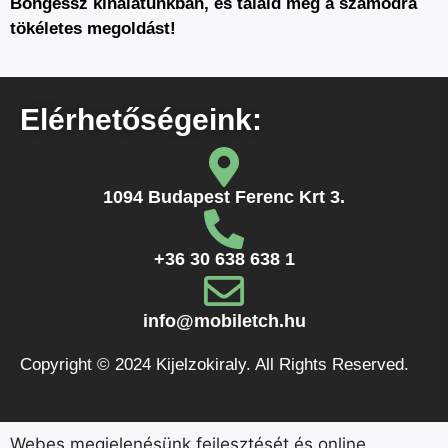
Böngéssz kínálatunkban, és találd meg a számodra
tökéletes megoldást!
Elérhetőségeink:
1094 Budapest Ferenc Krt 3.
+36 30 638 638 1
info@mobiletch.hu
Copyright © 2024 Kijelzokiraly. All Rights Reserved.
Webes megjelenésünk fejlesztését és online