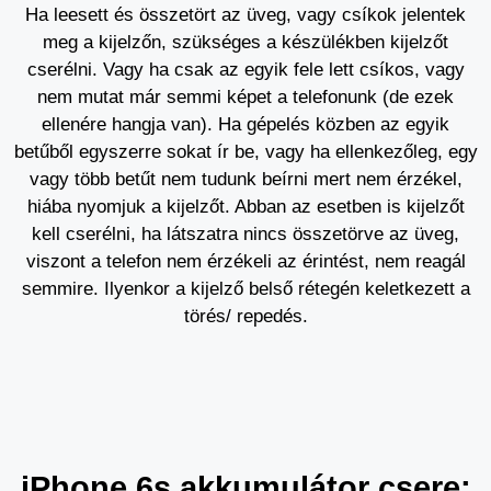
Ha leesett és összetört az üveg, vagy csíkok jelentek
meg a kijelzőn, szükséges a készülékben kijelzőt
cserélni. Vagy ha csak az egyik fele lett csíkos, vagy
nem mutat már semmi képet a telefonunk (de ezek
ellenére hangja van). Ha gépelés közben az egyik
betűből egyszerre sokat ír be, vagy ha ellenkezőleg, egy
vagy több betűt nem tudunk beírni mert nem érzékel,
hiába nyomjuk a kijelzőt. Abban az esetben is kijelzőt
kell cserélni, ha látszatra nincs összetörve az üveg,
viszont a telefon nem érzékeli az érintést, nem reagál
semmire. Ilyenkor a kijelző belső rétegén keletkezett a
törés/ repedés.
iPhone 6s akkumulátor csere: