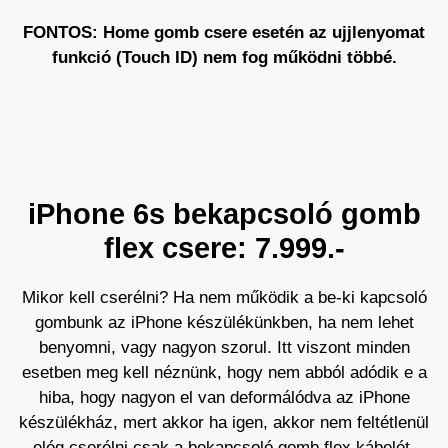
FONTOS: Home gomb csere esetén az ujjlenyomat
funkció (Touch ID) nem fog működni többé.
iPhone 6s bekapcsoló gomb
flex csere: 7.999.-
Mikor kell cserélni? Ha nem működik a be-ki kapcsoló
gombunk az iPhone készülékünkben, ha nem lehet
benyomni, vagy nagyon szorul. Itt viszont minden
esetben meg kell néznünk, hogy nem abból adódik e a
hiba, hogy nagyon el van deformálódva az iPhone
készülékház, mert akkor ha igen, akkor nem feltétlenül
elég cserélni csak a bekapcsoló gomb flex kábelét,