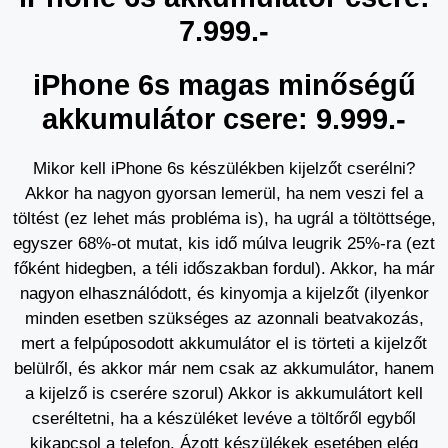
7.999.-
iPhone 6s magas minőségű
akkumulátor csere: 9.999.-
Mikor kell iPhone 6s készülékben kijelzőt cserélni?
Akkor ha nagyon gyorsan lemerül, ha nem veszi fel a
töltést (ez lehet más probléma is), ha ugrál a töltöttsége,
egyszer 68%-ot mutat, kis idő múlva leugrik 25%-ra (ezt
főként hidegben, a téli időszakban fordul). Akkor, ha már
nagyon elhasználódott, és kinyomja a kijelzőt (ilyenkor
minden esetben szükséges az azonnali beatvakozás,
mert a felpúposodott akkumulátor el is törteti a kijelzőt
belülről, és akkor már nem csak az akkumulátor, hanem
a kijelző is cserére szorul) Akkor is akkumulátort kell
cseréltetni, ha a készüléket levéve a töltőről egyből
kikapcsol a telefon. Ázott készülékek esetében elég