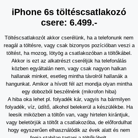
iPhone 6s töltéscsatlakozó
csere: 6.499.-
Töltéscsatlakozót akkor cserélünk, ha a telefonunk nem
reagál a töltésre, vagy csak bizonyos pozícióban veszi a
töltést, ha mozog, lötyög a csatlakozóban a töltőkábel.
Akkor is ezt az alkatrészt cseréljük ha telefonálás
közben egyáltalán nem, vagy csak nagyon halkan
hallanak minket, esetleg mintha távolról hallanák a
hangunkat. Amikor a hívott fél azt mondja olyan mintha
egy dobozból beszélnénk (mikrofon hiba)
A hiba oka lehet pl. folyadék kár, vagyis ha bármilyen
folyadék, víz, üdítő, alkohol belekerül a készülékbe. Ha
leesik miközben a töltőn van, vagy hirtelen kirántjuk,
vagy beletörjük a töltőt a csatlakozóba, de előfordulhat
hogy egyszerűen elhasználódik az évek alatt és nem
fogja stabilan tartani a töltőkábelt.